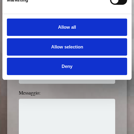
Oggetto:
Allow all
Telefono:
Allow selection
*Email:
Deny
Messaggio: