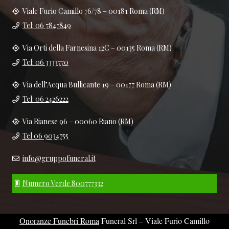
Viale Furio Camillo 76/78 – 00181 Roma (RM)
Tel: 06 7847849
Via Orti della Farnesina 12C – 00135 Roma (RM)
Tel: 06 3333770
Via dell’Acqua Bullicante 19 – 00177 Roma (RM)
Tel: 06 2426222
Via Rianese 96 – 00060 Riano (RM)
Tel 06 9034755
info@gruppofuneral.it
Numero Verde 800777332
Onoranze Funebri Roma
Funeral Srl – Viale Furio Camillo