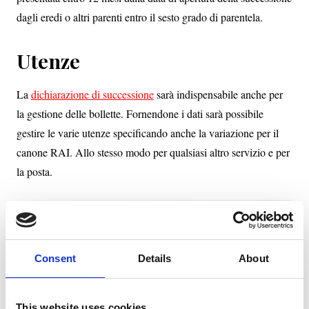
dagli eredi o altri parenti entro il sesto grado di parentela.
Utenze
La
dichiarazione di successione
sarà indispensabile anche per
la gestione delle bollette. Fornendone i dati sarà possibile
gestire le varie utenze specificando anche la variazione per il
canone RAI. Allo stesso modo per qualsiasi altro servizio e per
la posta.
Preferisci
ricevere
una nostra
Consent
Details
About
chiamata?
This website uses cookies