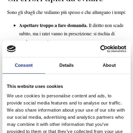
Sono gli sbagli che vediamo più spesso e che allungano i tempi:
Aspettare troppo a fare domanda.
Il diritto non scade
subito, ma i ratei vanno in prescrizione: si rischia di
perdere arretrati.
Confondere reversibilità e pensione indiretta.
Presupposti diversi (pensionato vs lavoratore con
Consent
Details
About
contributi): sbagliare modulo blocca la pratica.
Documenti o IBAN errati.
L’errore più banale e il più
This website uses cookies
frequente: rallenta tutto.
We use cookies to personalise content and ads, to
Non dichiarare correttamente i redditi.
Per il coniuge
provide social media features and to analyse our traffic.
incide sulle riduzioni; dati sbagliati portano a conguagli o
We also share information about your use of our site with
sospensioni.
our social media, advertising and analytics partners who
may combine it with other information that you’ve
Non comunicare variazioni.
Nuovo matrimonio, fine
provided to them or that they’ve collected from your use