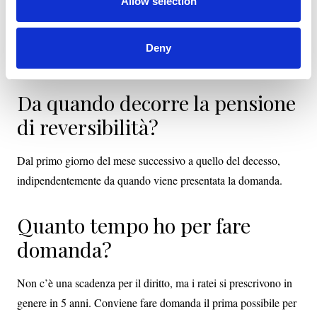
Allow selection
questo
Funeral SRL
affianca le famiglie anche nel
disbrigo
delle pratiche
burocratiche, indirizzando ai canali corretti —
Deny
INPS, patronati, uffici comunali — per ogni adempimento.
Da quando decorre la pensione
di reversibilità?
Dal primo giorno del mese successivo a quello del decesso,
indipendentemente da quando viene presentata la domanda.
Quanto tempo ho per fare
domanda?
Non c’è una scadenza per il diritto, ma i ratei si prescrivono in
genere in 5 anni. Conviene fare domanda il prima possibile per