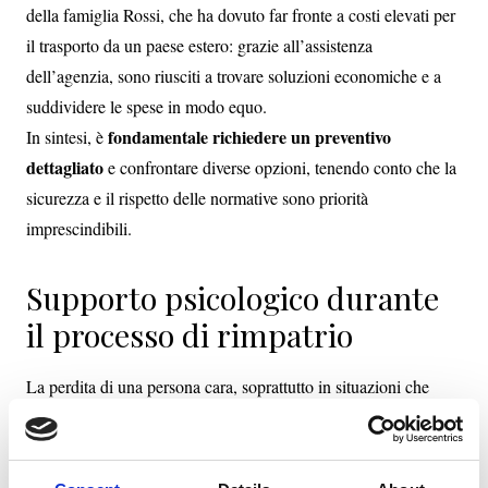
della famiglia Rossi, che ha dovuto far fronte a costi elevati per
il trasporto da un paese estero: grazie all’assistenza
dell’agenzia, sono riusciti a trovare soluzioni economiche e a
suddividere le spese in modo equo.
fondamentale richiedere un preventivo
In sintesi, è
dettagliato
e confrontare diverse opzioni, tenendo conto che la
sicurezza e il rispetto delle normative sono priorità
imprescindibili.
Supporto psicologico durante
il processo di rimpatrio
La perdita di una persona cara, soprattutto in situazioni che
richiedono il rimpatrio salma, può generare un forte impatto
il supporto psicologico
emotivo. In momenti così difficili,
diventa un alleato prezioso
per affrontare il dolore e gestire lo