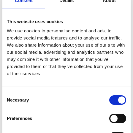
Consent
Details
About
stress legato alle procedure burocratiche. Uno psicologo
esperto nell’elaborazione del lutto sottolinea che
“affrontare il
This website uses cookies
processo di rimpatrio in un clima di supporto emotivo aiuta le
famiglie a superare la crisi e a organizzare l’addio in maniera
We use cookies to personalise content and ads, to
provide social media features and to analyse our traffic.
più serena”.
We also share information about your use of our site with
professionista può fare
Durante il percorso, il sostegno di un
our social media, advertising and analytics partners who
may combine it with other information that you’ve
la differenza
, offrendo consulenze che spaziano dalla gestione
provided to them or that they’ve collected from your use
dell’ansia alle tecniche per condividere il dolore in un ambiente
of their services.
familiare e protetto. Molte famiglie che hanno affrontato il
rimpatrio hanno trovato beneficio nel partecipare a gruppi di
sostegno o nel ricevere consulenze individuali, che hanno
Consent
Necessary
Selection
contribuito a rendere il processo meno traumatico. Questo
approccio integrato, che unisce la gestione delle pratiche
burocratiche a quella del benessere psicologico, rappresenta
Preferences
una novità fondamentale per garantire un addio rispettoso e